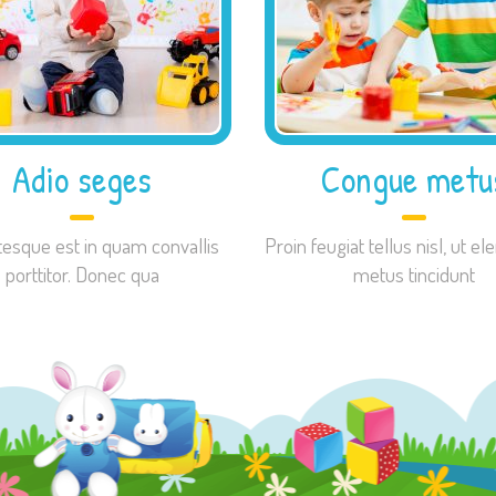
Adio seges
Congue metu
tesque est in quam convallis
Proin feugiat tellus nisl, ut 
porttitor. Donec qua
metus tincidunt