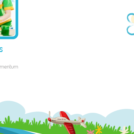
s
elementum