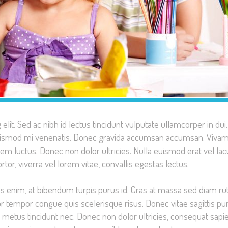
lit. Sed ac nibh id lectus tincidunt vulputate ullamcorper in du
 euismod mi venenatis. Donec gravida accumsan accumsan. Viva
em luctus. Donec non dolor ultricies. Nulla euismod erat vel lac
rtor, viverra vel lorem vitae, convallis egestas lectus.
estas enim, at bibendum turpis purus id. Cras at massa sed diam r
tor tempor congue quis scelerisque risus. Donec vitae sagittis pu
um metus tincidunt nec. Donec non dolor ultricies, consequat sapie