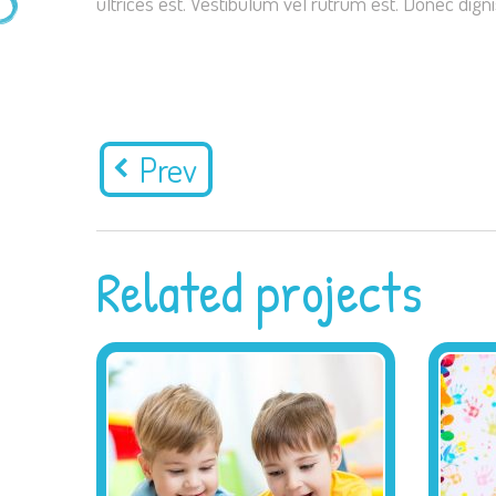
ultrices est. Vestibulum vel rutrum est. Donec dig
Prev
Related projects