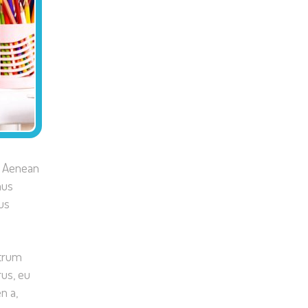
i. Aenean
mus
us
utrum
rus, eu
n a,